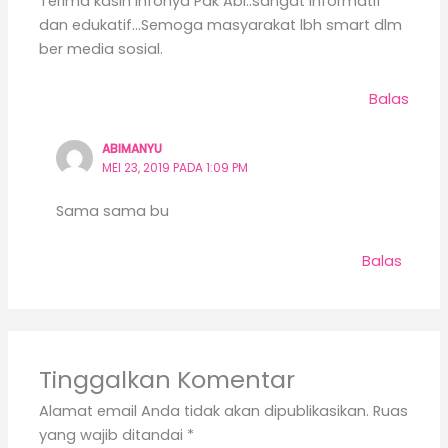
Terima kasih Infonya Pak Abi..sangat informatif
dan edukatif…Semoga masyarakat lbh smart dlm
ber media sosial.
Balas
ABIMANYU
MEI 23, 2019 PADA 1:09 PM
Sama sama bu
Balas
Tinggalkan Komentar
Alamat email Anda tidak akan dipublikasikan.
Ruas
yang wajib ditandai
*