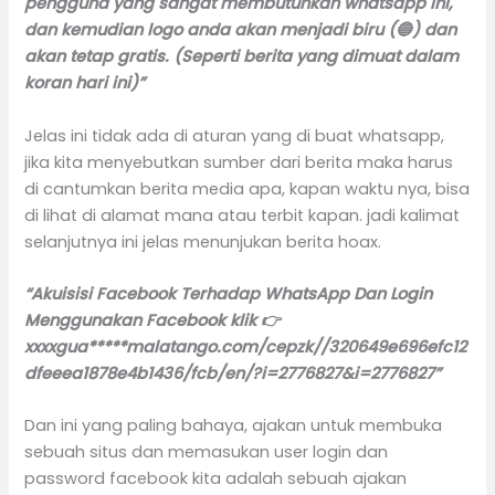
pengguna yang sangat membutuhkan whatsapp ini,
dan kemudian logo anda akan menjadi biru (🔵) dan
akan tetap gratis. (Seperti berita yang dimuat dalam
koran hari ini)”
Jelas ini tidak ada di aturan yang di buat whatsapp,
jika kita menyebutkan sumber dari berita maka harus
di cantumkan berita media apa, kapan waktu nya, bisa
di lihat di alamat mana atau terbit kapan. jadi kalimat
selanjutnya ini jelas menunjukan berita hoax.
“Akuisisi Facebook Terhadap WhatsApp Dan Login
Menggunakan Facebook klik 👉
xxxxgua*****malatango.com/cepzk//320649e696efc12
dfeeea1878e4b1436/fcb/en/?i=2776827&i=2776827”
Dan ini yang paling bahaya, ajakan untuk membuka
sebuah situs dan memasukan user login dan
password facebook kita adalah sebuah ajakan