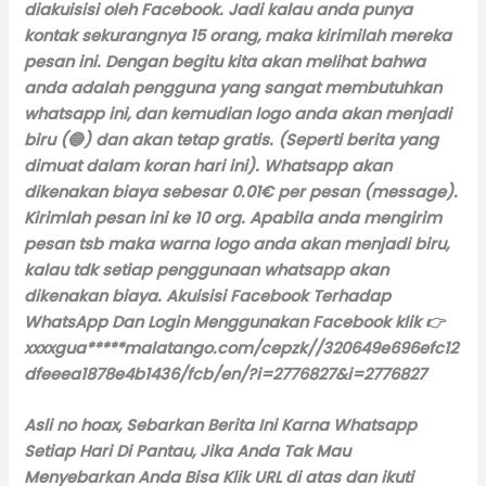
diakuisisi oleh Facebook. Jadi kalau anda punya
kontak sekurangnya 15 orang, maka kirimilah mereka
pesan ini. Dengan begitu kita akan melihat bahwa
anda adalah pengguna yang sangat membutuhkan
whatsapp ini, dan kemudian logo anda akan menjadi
biru (🔵) dan akan tetap gratis. (Seperti berita yang
dimuat dalam koran hari ini). Whatsapp akan
dikenakan biaya sebesar 0.01€ per pesan (message).
Kirimlah pesan ini ke 10 org. Apabila anda mengirim
pesan tsb maka warna logo anda akan menjadi biru,
kalau tdk setiap penggunaan whatsapp akan
dikenakan biaya. Akuisisi Facebook Terhadap
WhatsApp Dan Login Menggunakan Facebook klik 👉
xxxxgua*****malatango.com/cepzk//320649e696efc12
dfeeea1878e4b1436/fcb/en/?i=2776827&i=2776827
Asli no hoax, Sebarkan Berita Ini Karna Whatsapp
Setiap Hari Di Pantau, Jika Anda Tak Mau
Menyebarkan Anda Bisa Klik URL di atas dan ikuti