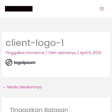
Lewati
ke
konten
client-logo-1
Tinggalkan Komentar
/ Oleh
abimanyu
/
April 6, 2025
←
Media Sebelumnya
Tinggalkan Balasan