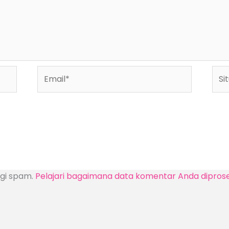
Email*
Situ
We
ngi spam.
Pelajari bagaimana data komentar Anda dipros