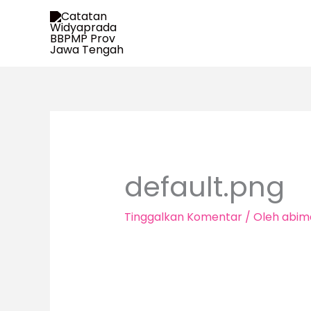
Lewati
ke
konten
default.png
Tinggalkan Komentar
/ Oleh
abim