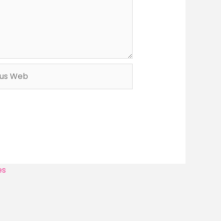
s
b
es