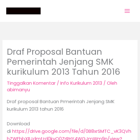
Lewati
ke
konten
Draf Proposal Bantuan
Pemerintah Jenjang SMK
kurikulum 2013 Tahun 2016
Tinggalkan Komentar
/
Info Kurikulum 2013
/ Oleh
abimanyu
Draf proposal Bantuan Prmerintah Jenjang SMK
kurikulum 2013 tahun 2016
Download
di
https://drive.google.com/file/d/0B8xrSMTC_vK3QVh
hZWFhbXRJdmtzd0kyQ0ZrRHY4WGJmWm9n/view?