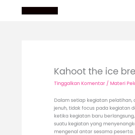
Lewati
ke
konten
Kahoot the ice br
Tinggalkan Komentar
/
Materi Pel
Dalam setiap kegiatan pelatihan
jenuh, tidak focus pada kegiatan d
ketika kegiatan baru berlangsung
suatu kegiatan yang menyenangkan
mengenal antar sesama peserta. Ke