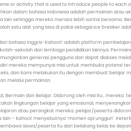
me or activity that is used to introduce people to each o
mahkan dalam bahasa Indonesia adalah permainan atau ak
lain sehingga mereka merasa lebih santai bersama. Bent
lah satu alat yang bisa di pakai sebagai ice breaker ada
ari bahasa Inggris-Kahoot! adalah platform pembelajar
sekolah-sekolah dan lembaga pendidikan lainnya. Permai
memungkinkan generasi pengguna dan dapat diakses mela
ndiri mereka mempunyai misi untuk membuka potensi terda
teks, dan kami melakukan itu dengan membuat belajar m
ikan melalui permainan.
ial, Bermain dan Belajar. Didorong oleh misi itu , merek
akan lingkungan belajar yang emosional, menyenangkan,
elajaran atau perangkat mereka, pelajar/peserta didoron
 lain – kahoot menyebutnya ‘momen api unggun’. Keter
i membawa siswa/peserta itu dari belakang kelas ke de