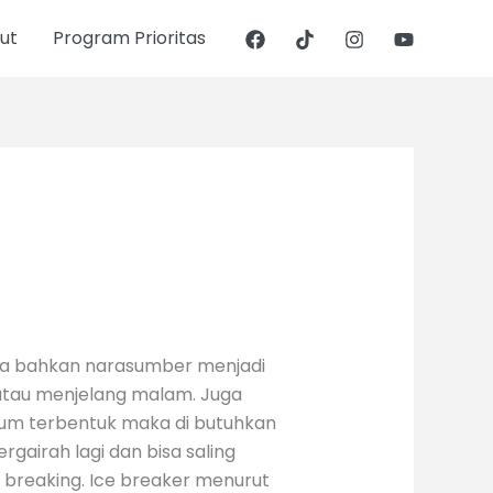
ut
Program Prioritas
rta bahkan narasumber menjadi
g atau menjelang malam. Juga
elum terbentuk maka di butuhkan
airah lagi dan bisa saling
e breaking. Ice breaker menurut