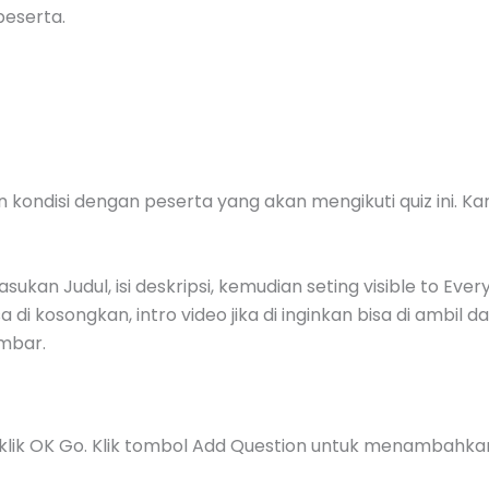
peserta.
kondisi dengan peserta yang akan mengikuti quiz ini. K
an Judul, isi deskripsi, kemudian seting visible to Ever
 di kosongkan, intro video jika di inginkan bisa di ambil 
ambar.
, klik OK Go. Klik tombol Add Question untuk menambahk