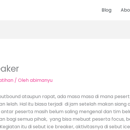
Blog
Abo
eaker
atihan
/ Oleh
abimanyu
, outbound ataupun rapat, ada masa masa di mana pese
an lelah. Hal itu biasa terjadi di jam setelah makan sian
, antar peserta masih belum saling mengenal dan tim b
 bagi semua pihak, yang bisa mebuat peserta focus, berg
giatan itu di sebut ice breaker, aktivitasnya di sebut ic