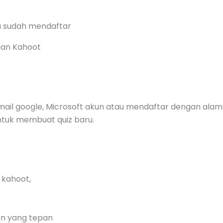
ika sudah mendaftar
aan Kahoot
ail google, Microsoft akun atau mendaftar dengan alamt 
ntuk membuat quiz baru.
h kahoot,
an yang tepan