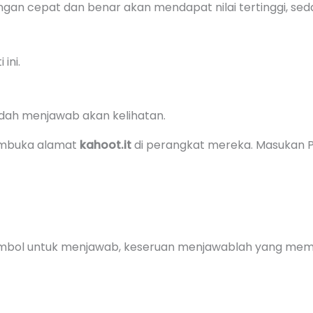
ngan cepat dan benar akan mendapat nilai tertinggi, s
ini.
udah menjawab akan kelihatan.
embuka alamat
kahoot.it
di perangkat mereka. Masukan PI
ombol untuk menjawab, keseruan menjawablah yang membu