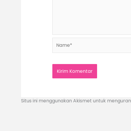
Name*
Situs ini menggunakan Akismet untuk mengura