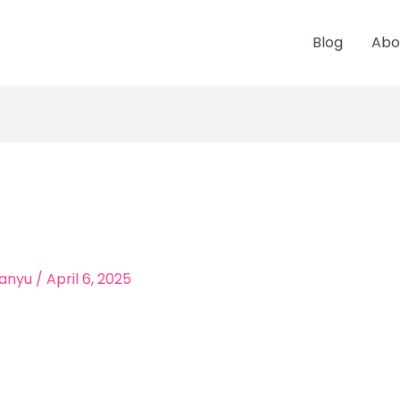
Blog
Abo
anyu
/
April 6, 2025