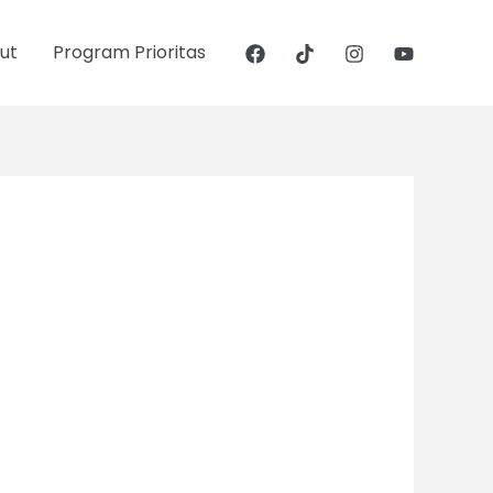
ut
Program Prioritas