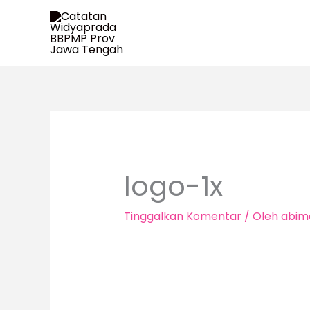
Lewati
ke
konten
logo-1x
Tinggalkan Komentar
/ Oleh
abim