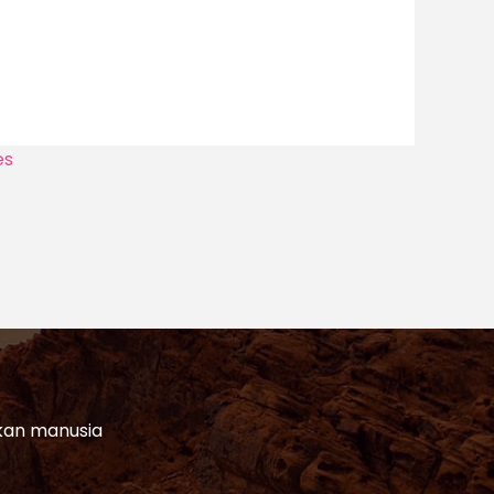
es
akan manusia