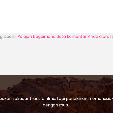
ngi spam.
Pelajari bagaimana data komentar Anda dipros
bukan sekadar transfer ilmu, tapi perjalanan memanusi
dengan mutu.