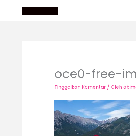
Lewati
ke
konten
oce0-free-i
Tinggalkan Komentar
/ Oleh
abim