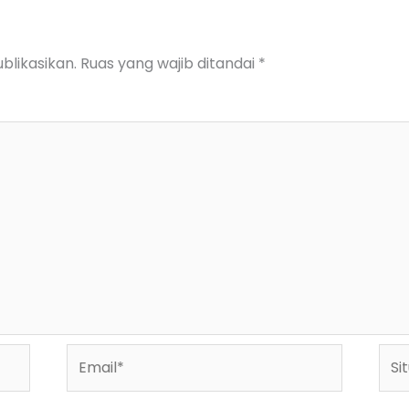
blikasikan.
Ruas yang wajib ditandai
*
Email*
Situ
We