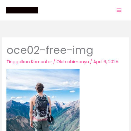
Lewati
ke
konten
oce02-free-img
Tinggalkan Komentar
/ Oleh
abimanyu
/
April 6, 2025