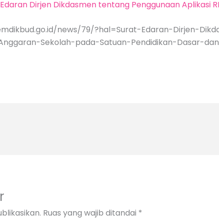
 Edaran Dirjen Dikdasmen tentang Penggunaan Aplikasi 
.kemdikbud.go.id/news/79/?hal=Surat-Edaran-Dirjen-D
-Anggaran-Sekolah-pada-Satuan-Pendidikan-Dasar-d
r
blikasikan.
Ruas yang wajib ditandai
*