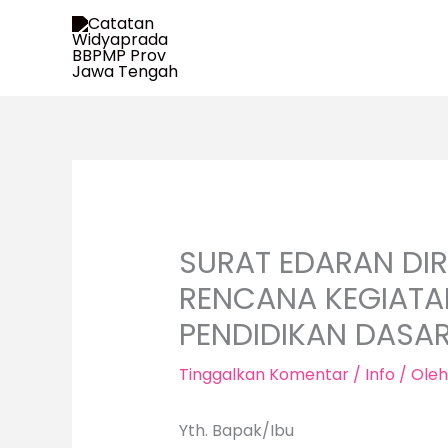
Lewati
ke
konten
SURAT EDARAN DI
RENCANA KEGIATA
PENDIDIKAN DASA
Tinggalkan Komentar
/
Info
/ Ole
Yth. Bapak/Ibu