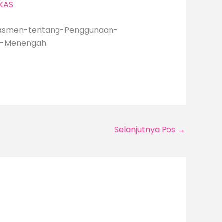
RKAS
ikdasmen-tentang-Penggunaan-
an-Menengah
Selanjutnya Pos
→