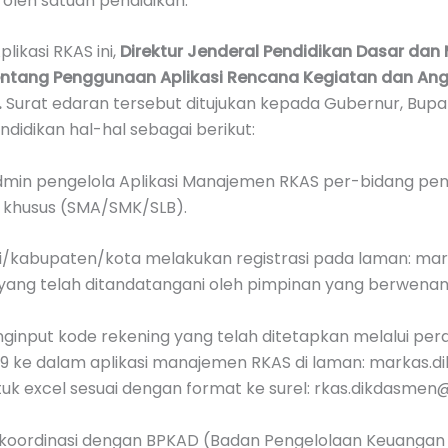
 oleh satuan pendidikan.
ikasi RKAS ini,
Direktur Jenderal Pendidikan Dasar da
entang Penggunaan Aplikasi Rencana Kegiatan dan An
.
Surat edaran tersebut ditujukan kepada Gubernur, Bupat
didikan hal-hal sebagai berikut:
dmin pengelola Aplikasi Manajemen RKAS per-bidang pen
 khusus (SMA/SMK/SLB).
si/kabupaten/kota melakukan registrasi pada laman: mar
ang telah ditandatangani oleh pimpinan yang berwenan
input kode rekening yang telah ditetapkan melalui pera
 ke dalam aplikasi manajemen RKAS di laman: markas.di
tuk excel sesuai dengan format ke surel: rkas.dikdasmen
rkoordinasi dengan BPKAD (Badan Pengelolaan Keuangan