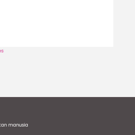
es
akan manusia