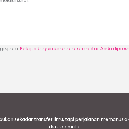
elalui surel.
ngi spam.
Pelajari bagaimana data komentar Anda dipros
bukan sekadar transfer ilmu, tapi perjalanan memanusi
dengan mutu.