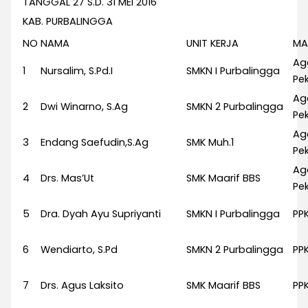
TANGGAL 27 S.D. 31 MEI 2016
KAB. PURBALINGGA
NO
NAMA
UNIT KERJA
MA
Ag
1
Nursalim, S.Pd.I
SMKN I Purbalingga
Pek
Ag
2
Dwi Winarno, S.Ag
SMKN 2 Purbalingga
Pek
Ag
3
Endang Saefudin,S.Ag
SMK Muh.1
Pek
Ag
4
Drs. Mas’Ut
SMK Maarif BBS
Pek
5
Dra. Dyah Ayu Supriyanti
SMKN I Purbalingga
PP
6
Wendiarto, S.Pd
SMKN 2 Purbalingga
PP
7
Drs. Agus Laksito
SMK Maarif BBS
PP