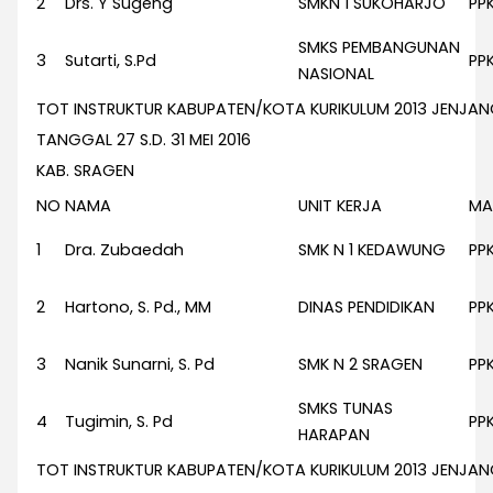
2
Drs. Y Sugeng
SMKN 1 SUKOHARJO
PP
SMKS PEMBANGUNAN
3
Sutarti, S.Pd
PP
NASIONAL
TOT INSTRUKTUR KABUPATEN/KOTA KURIKULUM 2013 JENJA
TANGGAL 27 S.D. 31 MEI 2016
KAB. SRAGEN
NO
NAMA
UNIT KERJA
MA
1
Dra. Zubaedah
SMK N 1 KEDAWUNG
PP
2
Hartono, S. Pd., MM
DINAS PENDIDIKAN
PP
3
Nanik Sunarni, S. Pd
SMK N 2 SRAGEN
PP
SMKS TUNAS
4
Tugimin, S. Pd
PP
HARAPAN
TOT INSTRUKTUR KABUPATEN/KOTA KURIKULUM 2013 JENJA