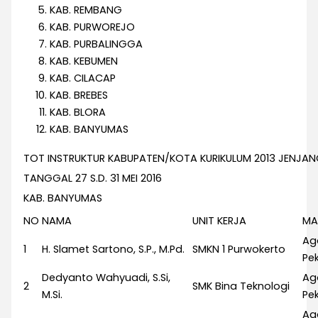
KAB. REMBANG
KAB. PURWOREJO
KAB. PURBALINGGA
KAB. KEBUMEN
KAB. CILACAP
KAB. BREBES
KAB. BLORA
KAB. BANYUMAS
TOT INSTRUKTUR KABUPATEN/KOTA KURIKULUM 2013 JENJA
TANGGAL 27 S.D. 31 MEI 2016
KAB. BANYUMAS
NO
NAMA
UNIT KERJA
MA
Ag
1
H. Slamet Sartono, S.P., M.Pd.
SMKN 1 Purwokerto
Pek
Dedyanto Wahyuadi, S.Si,
Ag
2
SMK Bina Teknologi
M.Si.
Pek
Ag