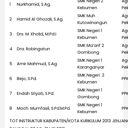
SMK Negeri 2
Ag
1
Nurkhamid, S.Ag.
Kebumen
Pek
SMK Muh
Ag
2
Hamid Al Ghozali, S.Ag.
Kutowinangun
Pek
SMK Negeri 1
Ag
3
Drs. M. Kholid, M.Pd.I
Kebumen
Pek
SMK Ma’arif 2
Ag
4
Dra. Robingatun
Gombong
Pek
SMK Negeri 1
Ag
5
Amir Mahmud, S.Ag.
Karanganyar
Pek
SMK Negeri 2
6
Bejo, S.Pd.
PP
Kebumen
SMK Negeri 1
7
Endah Sriyati, S.Pd.
PP
Gombong
SMK Negeri 1
8
Moch. Mumfasil, S.Pd.M.Pd.
PP
Kebumen
TOT INSTRUKTUR KABUPATEN/KOTA KURIKULUM 2013 JENJA