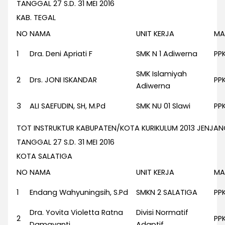
TANGGAL 27 S.D. 31 MEI 2016
KAB. TEGAL
NO
NAMA
UNIT KERJA
MA
1
Dra. Deni Apriati F
SMK N 1 Adiwerna
PP
SMK Islamiyah
2
Drs. JONI ISKANDAR
PP
Adiwerna
3
ALI SAEFUDIN, SH, M.Pd
SMK NU 01 Slawi
PP
TOT INSTRUKTUR KABUPATEN/KOTA KURIKULUM 2013 JENJA
TANGGAL 27 S.D. 31 MEI 2016
KOTA SALATIGA
NO
NAMA
UNIT KERJA
MA
1
Endang Wahyuningsih, S.Pd
SMKN 2 SALATIGA
PP
Dra. Yovita Violetta Ratna
Divisi Normatif
2
PP
Damayanti
Adaptif