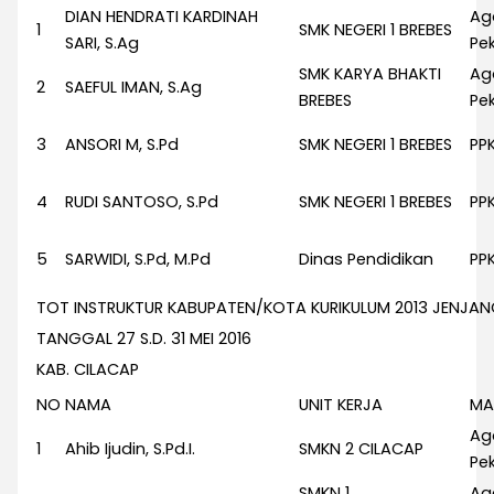
DIAN HENDRATI KARDINAH
Ag
1
SMK NEGERI 1 BREBES
SARI, S.Ag
Pek
SMK KARYA BHAKTI
Ag
2
SAEFUL IMAN, S.Ag
BREBES
Pek
3
ANSORI M, S.Pd
SMK NEGERI 1 BREBES
PP
4
RUDI SANTOSO, S.Pd
SMK NEGERI 1 BREBES
PP
5
SARWIDI, S.Pd, M.Pd
Dinas Pendidikan
PP
TOT INSTRUKTUR KABUPATEN/KOTA KURIKULUM 2013 JENJA
TANGGAL 27 S.D. 31 MEI 2016
KAB. CILACAP
NO
NAMA
UNIT KERJA
MA
Ag
1
Ahib Ijudin, S.Pd.I.
SMKN 2 CILACAP
Pek
SMKN 1
Ag