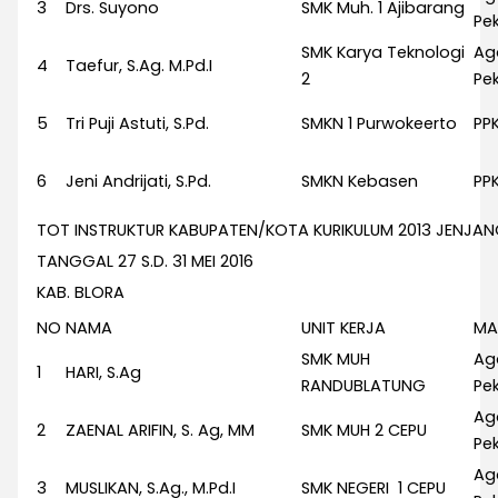
3
Drs. Suyono
SMK Muh. 1 Ajibarang
Pek
SMK Karya Teknologi
Ag
4
Taefur, S.Ag. M.Pd.I
2
Pek
5
Tri Puji Astuti, S.Pd.
SMKN 1 Purwokeerto
PP
6
Jeni Andrijati, S.Pd.
SMKN Kebasen
PP
TOT INSTRUKTUR KABUPATEN/KOTA KURIKULUM 2013 JENJA
TANGGAL 27 S.D. 31 MEI 2016
KAB. BLORA
NO
NAMA
UNIT KERJA
MA
SMK MUH
Ag
1
HARI, S.Ag
RANDUBLATUNG
Pek
Ag
2
ZAENAL ARIFIN, S. Ag, MM
SMK MUH 2 CEPU
Pek
Ag
3
MUSLIKAN, S.Ag., M.Pd.I
SMK NEGERI 1 CEPU