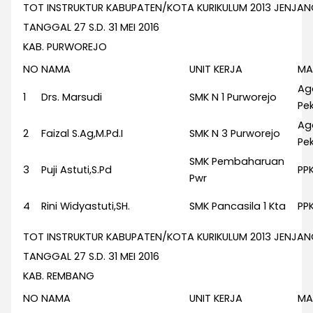
TOT INSTRUKTUR KABUPATEN/KOTA KURIKULUM 2013 JENJA
TANGGAL 27 S.D. 31 MEI 2016
KAB. PURWOREJO
NO
NAMA
UNIT KERJA
MA
Ag
1
Drs. Marsudi
SMK N 1 Purworejo
Pek
Ag
2
Faizal S.Ag,M.Pd.I
SMK N 3 Purworejo
Pek
SMK Pembaharuan
3
Puji Astuti,S.Pd
PP
Pwr
4
Rini Widyastuti,SH.
SMK Pancasila 1 Kta
PP
TOT INSTRUKTUR KABUPATEN/KOTA KURIKULUM 2013 JENJA
TANGGAL 27 S.D. 31 MEI 2016
KAB. REMBANG
NO
NAMA
UNIT KERJA
MA