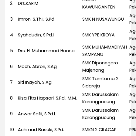
2
Drs.KARIM
KAWUNGANTEN
Pek
Ag
3
Imron, S.Th.I, S.Pd
SMK N NUSAWUNGU
Pek
Ag
4
Syahdudin, S.Pd.I
SMK YPE KROYA
Pek
SMK MUHAMMADIYAH
Ag
5
Drs. H. Muhammad Hanna
SAMPANG
Pek
SMK Diponegoro
Ag
6
Moch. Abrori, S.Ag
Majenang
Pek
SMK Tamtama 2
Ag
7
Siti Inayah, S.Ag.
Sidareja
Pek
SMK Darussalam
Ag
8
Risa Fita Hapsari, S.Pd., M.M.
Karangpucung
Pek
SMK Darussalam
Ag
9
Anwar Safii, S.Pd.I.
Karangpucung
Pek
10
Achmad Basuki, S.Pd.
SMKN 2 CILACAP
PP