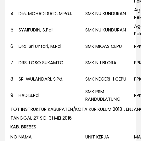
Pek
Ag
4
Drs. MOHADI SAID, M.Pd.I.
SMK NU KUNDURAN
Pek
Ag
5
SYAIFUDIN, S.Pd.I.
SMK NU KUNDURAN
Pek
6
Dra. Sri Untari, M.Pd
SMK MIGAS CEPU
PP
7
DRS. LOSO SUKAMTO
SMK N 1 BLORA
PP
8
SRI WULANDARI, S.Pd.
SMK NEGERI 1 CEPU
PP
SMK PSM
9
HADI,S.Pd
PP
RANDUBLATUNG
TOT INSTRUKTUR KABUPATEN/KOTA KURIKULUM 2013 JENJA
TANGGAL 27 S.D. 31 MEI 2016
KAB. BREBES
NO
NAMA
UNIT KERJA
MA