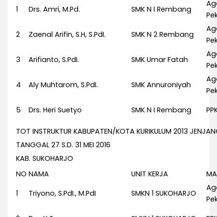
Ag
1
Drs. Amri, M.Pd.
SMK N I Rembang
Pek
Ag
2
Zaenal Arifin, S.H, S.PdI.
SMK N 2 Rembang
Pek
Ag
3
Arifianto, S.PdI.
SMK Umar Fatah
Pek
Ag
4
Aly Muhtarom, S.PdI.
SMK Annuroniyah
Pek
5
Drs. Heri Suetyo
SMK N I Rembang
PP
TOT INSTRUKTUR KABUPATEN/KOTA KURIKULUM 2013 JENJA
TANGGAL 27 S.D. 31 MEI 2016
KAB. SUKOHARJO
NO
NAMA
UNIT KERJA
MA
Ag
1
Triyono, S.PdI., M.PdI
SMKN 1 SUKOHARJO
Pek