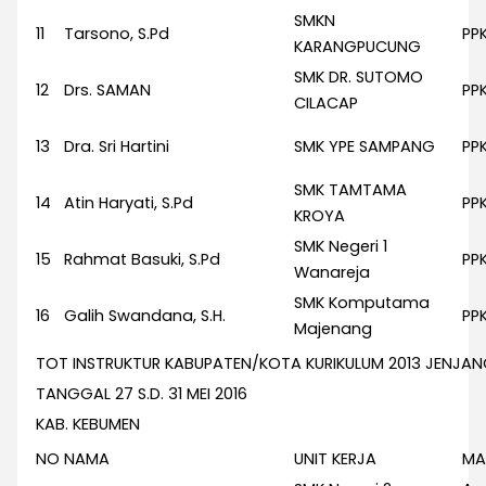
SMKN
11
Tarsono, S.Pd
PP
KARANGPUCUNG
SMK DR. SUTOMO
12
Drs. SAMAN
PP
CILACAP
13
Dra. Sri Hartini
SMK YPE SAMPANG
PP
SMK TAMTAMA
14
Atin Haryati, S.Pd
PP
KROYA
SMK Negeri 1
15
Rahmat Basuki, S.Pd
PP
Wanareja
SMK Komputama
16
Galih Swandana, S.H.
PP
Majenang
TOT INSTRUKTUR KABUPATEN/KOTA KURIKULUM 2013 JENJA
TANGGAL 27 S.D. 31 MEI 2016
KAB. KEBUMEN
NO
NAMA
UNIT KERJA
MA