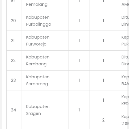
19
1
1
Pemalang
AM
Kabupaten
Dit
20
1
1
Purbalingga
Din
Kabupaten
Kep
21
1
1
Purworejo
PU
Kabupaten
Dit
22
1
1
Rembang
Din
Kabupaten
Kep
23
1
1
Semarang
BA
Kep
1
KE
Kabupaten
24
1
Sragen
Kep
2
2 S