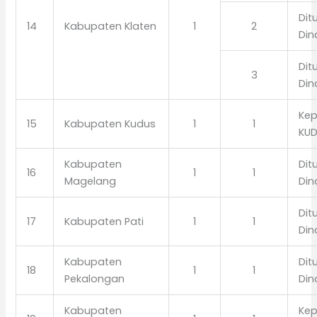
Dit
14
Kabupaten Klaten
1
2
Din
Dit
3
Din
Kep
15
Kabupaten Kudus
1
1
KU
Kabupaten
Dit
16
1
1
Magelang
Din
Dit
17
Kabupaten Pati
1
1
Din
Kabupaten
Dit
18
1
1
Pekalongan
Din
Kabupaten
Kep