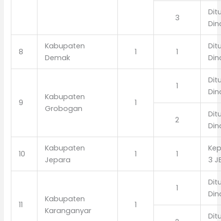
Dit
3
Din
Kabupaten
Dit
8
1
1
Demak
Din
Dit
1
Din
Kabupaten
9
1
Grobogan
Dit
2
Din
Kabupaten
Kep
10
1
1
Jepara
3 J
Dit
1
Din
Kabupaten
11
1
Karanganyar
Dit