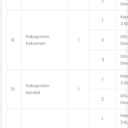
2
Din
Kep
1
2 K
Kabupaten
Dit
12
1
2
Kebumen
Din
Dit
3
Din
Kep
1
2 K
Kabupaten
13
1
Kendal
Dit
2
Din
Kep
1
2 K