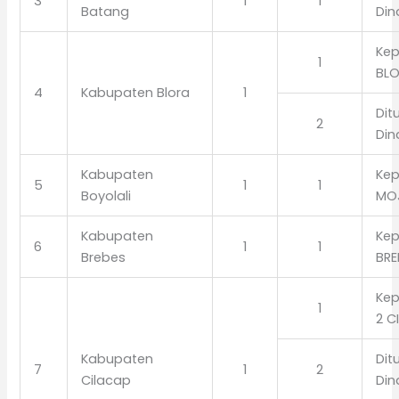
3
1
1
Batang
Din
Kep
1
BL
4
Kabupaten Blora
1
Dit
2
Din
Kabupaten
Kep
5
1
1
Boyolali
MO
Kabupaten
Kep
6
1
1
Brebes
BRE
Kep
1
2 C
Kabupaten
Dit
7
1
2
Cilacap
Din