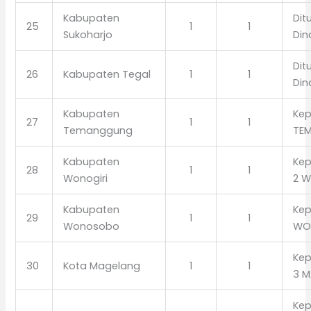
Kabupaten
Dit
25
1
1
Sukoharjo
Din
Dit
26
Kabupaten Tegal
1
1
Din
Kabupaten
Kep
27
1
1
Temanggung
TE
Kabupaten
Kep
28
1
1
Wonogiri
2 W
Kabupaten
Kep
29
1
1
Wonosobo
WO
Kep
30
Kota Magelang
1
1
3 
Kep