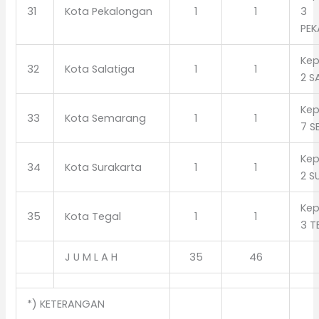
31
Kota Pekalongan
1
1
3
PE
Kep
32
Kota Salatiga
1
1
2 S
Kep
33
Kota Semarang
1
1
7 
Kep
34
Kota Surakarta
1
1
2 S
Kep
35
Kota Tegal
1
1
3 T
J U M L A H
35
46
*) KETERANGAN