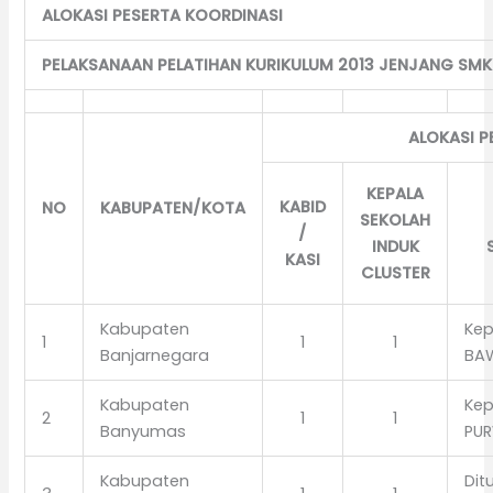
ALOKASI PESERTA KOORDINASI
PELAKSANAAN PELATIHAN KURIKULUM 2013 JENJANG SM
ALOKASI P
KEPALA
KABID
NO
KABUPATEN/KOTA
SEKOLAH
/
INDUK
KASI
CLUSTER
Kabupaten
Kep
1
1
1
Banjarnegara
BA
Kabupaten
Kep
2
1
1
Banyumas
PU
Kabupaten
Dit