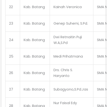
22
Kab. Batang
Kainah Veronica
SMA N
23
Kab. Batang
Genep Suherni, S.Pd.
SMA N
Dwi Retnaitin Puji
24
Kab. Batang
SMA N
W.A,S.Pd
25
Kab. Batang
Medi Prihatmana
SMA N
Drs. Chris S.
26
Kab. Batang
SMA N
Haryanto
27
Kab. Batang
Subagyono,S.Pd.Jas
SMA N
Nur Faisal Edy
28
Kab. Batang
SMA N