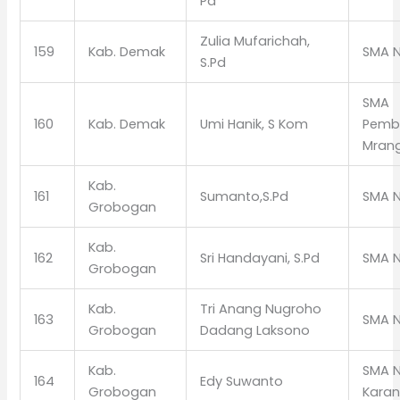
Pd
Zulia Mufarichah,
159
Kab. Demak
SMA N
S.Pd
SMA
160
Kab. Demak
Umi Hanik, S Kom
Pemb
Mran
Kab.
161
Sumanto,S.Pd
SMA N
Grobogan
Kab.
162
Sri Handayani, S.Pd
SMA N
Grobogan
Kab.
Tri Anang Nugroho
163
SMA N
Grobogan
Dadang Laksono
Kab.
SMA N
164
Edy Suwanto
Grobogan
Kara