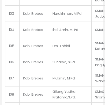
Bant
SMAN 
103
Kab. Brebes
Nurokhman, M.Pd
Jatib
104
Kab. Brebes
Ihdi Amin, M. Pd
SMAN 
SMAN 
105
Kab. Brebes
Drs. Tohidi
Keta
SMAN 
106
Kab. Brebes
Sunaryo, S.Pd
Pagu
SMAN 
107
Kab. Brebes
Mukmin, M.Pd
Wana
Gilang Yudha
SMAS 
108
Kab. Brebes
Pratama,S.Pd.
Sira