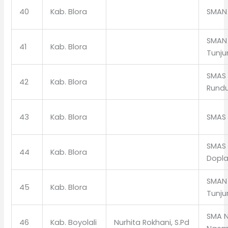
40
Kab. Blora
SMAN
SMAN 
41
Kab. Blora
Tunj
SMAS 
42
Kab. Blora
Rund
43
Kab. Blora
SMAS 
SMAS 
44
Kab. Blora
Dopl
SMAN 
45
Kab. Blora
Tunj
SMA N
46
Kab. Boyolali
Nurhita Rokhani, S.Pd