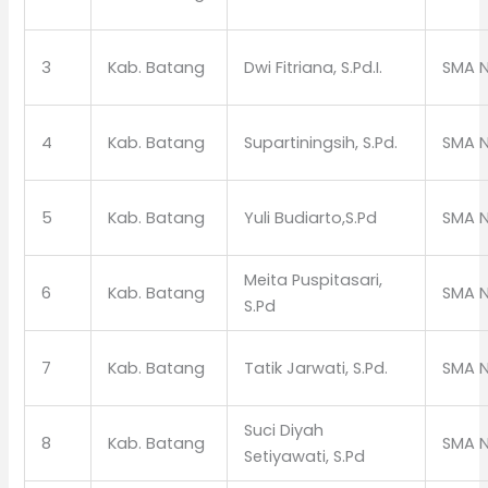
3
Kab. Batang
Dwi Fitriana, S.Pd.I.
SMA N
4
Kab. Batang
Supartiningsih, S.Pd.
SMA N
5
Kab. Batang
Yuli Budiarto,S.Pd
SMA N
Meita Puspitasari,
6
Kab. Batang
SMA N
S.Pd
7
Kab. Batang
Tatik Jarwati, S.Pd.
SMA N
Suci Diyah
8
Kab. Batang
SMA N
Setiyawati, S.Pd