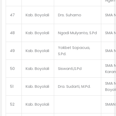
Ngem
47
Kab. Boyolali
Drs. Suharno
SMA N
48
Kab. Boyolali
Ngadi Mulyanta, S.Pd
SMA N
Yokbet Sopacua,
49
Kab. Boyolali
SMA N
S.Pd.
SMA N
50
Kab. Boyolali
Siswanti,S.Pd
Kara
SMA N
51
Kab. Boyolali
Dra. Sudarti, M.Pd.
Boyol
52
Kab. Boyolali
SMAN 