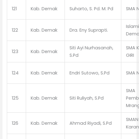
121
Kab. Demak
Suharto, S. Pd. M. Pd
SMA 
Islam
122
Kab. Demak
Dra. Eny Suprapti.
Dema
Siti Ayi Nurhasanah,
SMA 
123
Kab. Demak
S.Pd
GIRI
124
Kab. Demak
Endri Sutowo, S.Pd
SMA N
SMA
125
Kab. Demak
Siti Ruliyah, S.Pd
Pemb
Mran
SMAN 
126
Kab. Demak
Ahmad Riyadi, S.Pd
Kara