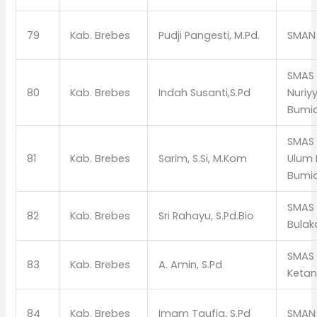
79
Kab. Brebes
Pudji Pangesti, M.Pd.
SMAN 
SMAS
80
Kab. Brebes
Indah Susanti,S.Pd
Nuriy
Bumi
SMAS 
81
Kab. Brebes
Sarim, S.Si, M.Kom
Ulum
Bumi
SMAS 
82
Kab. Brebes
Sri Rahayu, S.Pd.Bio
Bula
SMAS
83
Kab. Brebes
A. Amin, S.Pd
Keta
84
Kab. Brebes
Imam Taufiq, S.Pd
SMAN 