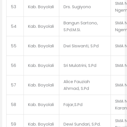
SMA N
53
Kab. Boyolali
Drs. Sugiyono
Ngem
Bangun Sartono,
SMA N
54
Kab. Boyolali
S.Pd.M.Si.
Ngem
55
Kab. Boyolali
Dwi Siswanti, S.Pd
SMA N
56
Kab. Boyolali
Sri Mulatrini, S.Pd
SMA N
Alice Fauziah
57
Kab. Boyolali
SMA N
Ahmad, S.Pd
SMA N
58
Kab. Boyolali
Fajar,S.Pd
Kara
SMA N
59
Kab. Boyolali
Dewi Sundari, S.Pd.