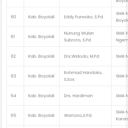
Boyol
SMA N
60
Kab. Boyolali
Eddy Purwoko, S.Pd.
Boyol
Nunung Wulan
SMA N
61
Kab. Boyolali
Subroto, S.Pd
Ngem
62
Kab. Boyolali
Drs.Widodo, M.Pd
SMA N
Rohmad Handoko,
63
Kab. Boyolali
SMA N
S.Sos
64
Kab. Boyolali
Drs. Hardiman
SMA N
SMA N
65
Kab. Boyolali
Wartono,S.Pd.
Kara