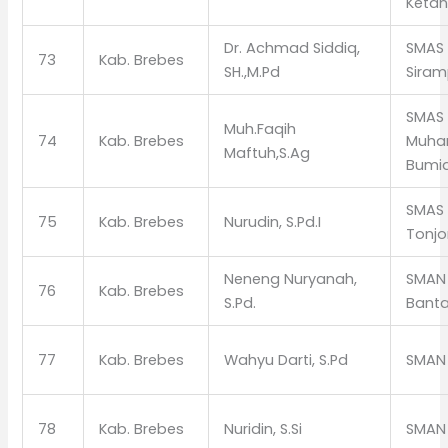
Keta
Dr. Achmad Siddiq,
SMAS 
73
Kab. Brebes
SH.,M.Pd
Sira
SMAS
Muh.Faqih
74
Kab. Brebes
Muha
Maftuh,S.Ag
Bumi
SMAS 
75
Kab. Brebes
Nurudin, S.Pd.I
Tonj
Neneng Nuryanah,
SMAN 
76
Kab. Brebes
S.Pd.
Bant
77
Kab. Brebes
Wahyu Darti, S.Pd
SMAN 
78
Kab. Brebes
Nuridin, S.Si
SMAN 