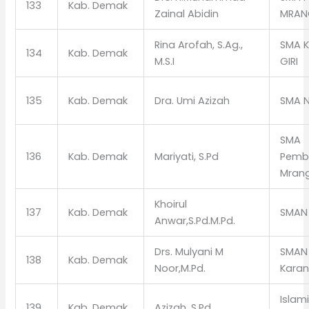
133
Kab. Demak
Zainal Abidin
MRAN
Rina Arofah, S.Ag.,
SMA 
134
Kab. Demak
M.S.I
GIRI
135
Kab. Demak
Dra. Umi Azizah
SMA N
SMA
136
Kab. Demak
Mariyati, S.Pd
Pemb
Mran
Khoirul
137
Kab. Demak
SMAN
Anwar,S.Pd.M.Pd.
Drs. Mulyani M
SMAN 
138
Kab. Demak
Noor,M.Pd.
Kara
Islam
139
Kab. Demak
Azizah, S.Pd.