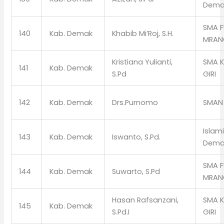
Dema
SMA F
140
Kab. Demak
Khabib Mi’Roj, S.H.
MRAN
Kristiana Yulianti,
SMA 
141
Kab. Demak
S.Pd
GIRI
142
Kab. Demak
Drs.Purnomo
SMAN
Islam
143
Kab. Demak
Iswanto, S.Pd.
Dema
SMA F
144
Kab. Demak
Suwarto, S.Pd
MRAN
Hasan Rafsanzani,
SMA 
145
Kab. Demak
S.Pd.I
GIRI