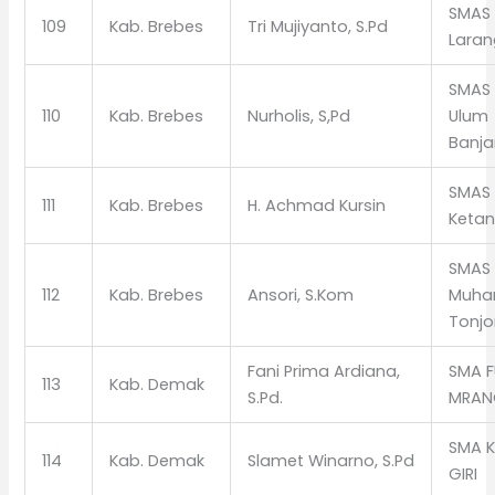
SMAS
109
Kab. Brebes
Tri Mujiyanto, S.Pd
Lara
SMAS 
110
Kab. Brebes
Nurholis, S,Pd
Ulum
Banja
SMAS
111
Kab. Brebes
H. Achmad Kursin
Keta
SMAS
112
Kab. Brebes
Ansori, S.Kom
Muha
Tonj
Fani Prima Ardiana,
SMA F
113
Kab. Demak
S.Pd.
MRAN
SMA 
114
Kab. Demak
Slamet Winarno, S.Pd
GIRI