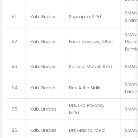
SMAN 
91
Kab. Brebes
Suprapto, S.Pd
Sira
SMAS 
92
Kab. Brebes
Faruk Zawawi, S.Sos.
Ulum
Bumi
93
Kab. Brebes
Samsul Maarif, S.Pd.
SMAN 
SMAN 
94
Kab. Brebes
Drs. Arifin Sidik
Lara
Drs. Eko Priyono,
95
Kab. Brebes
SMAN 
M.Pd.
96
Kab. Brebes
Drs Masito, M.Pd
SMAN 