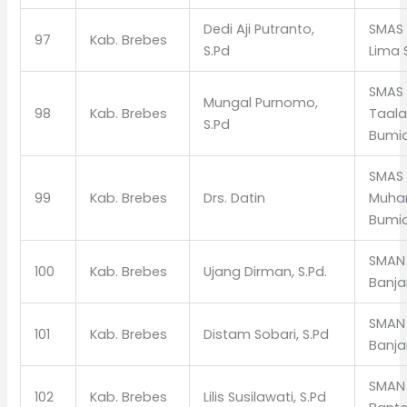
Dedi Aji Putranto,
SMAS
97
Kab. Brebes
S.Pd
Lima
SMAS 
Mungal Purnomo,
98
Kab. Brebes
Taal
S.Pd
Bumi
SMAS
99
Kab. Brebes
Drs. Datin
Muha
Bumi
SMAN 
100
Kab. Brebes
Ujang Dirman, S.Pd.
Banja
SMAN 
101
Kab. Brebes
Distam Sobari, S.Pd
Banja
SMAN 
102
Kab. Brebes
Lilis Susilawati, S.Pd