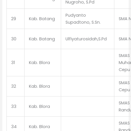
Nugroho, S.Pd
Pudyanto
29
Kab. Batang
SMA N
Supadtono, S.Sn.
30
Kab. Batang
Ulfiyaturosidah,S.Pd
SMA N
SMAS 
31
Kab. Blora
Muh
Cepu
SMAS 
32
Kab. Blora
Cepu
SMAS 
33
Kab. Blora
Rand
SMAS 
34
Kab. Blora
Rand