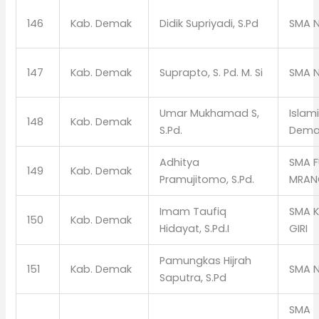
146
Kab. Demak
Didik Supriyadi, S.Pd
SMA N
147
Kab. Demak
Suprapto, S. Pd. M. Si
SMA N
Umar Mukhamad S,
Islam
148
Kab. Demak
S.Pd.
Dema
Adhitya
SMA F
149
Kab. Demak
Pramujitomo, S.Pd.
MRAN
Imam Taufiq
SMA 
150
Kab. Demak
Hidayat, S.Pd.I
GIRI
Pamungkas Hijrah
151
Kab. Demak
SMA N
Saputra, S.Pd
SMA