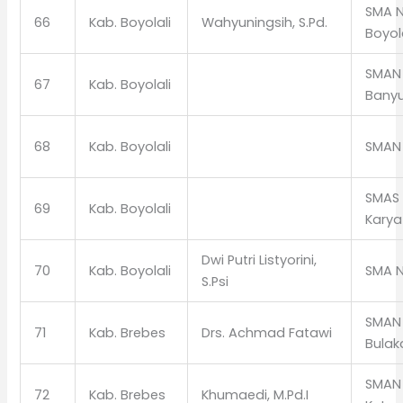
SMA N
66
Kab. Boyolali
Wahyuningsih, S.Pd.
Boyol
SMAN 
67
Kab. Boyolali
Bany
68
Kab. Boyolali
SMAN 
SMAS 
69
Kab. Boyolali
Karya
Dwi Putri Listyorini,
70
Kab. Boyolali
SMA N
S.Psi
SMAN 
71
Kab. Brebes
Drs. Achmad Fatawi
Bula
SMAN 
72
Kab. Brebes
Khumaedi, M.Pd.I