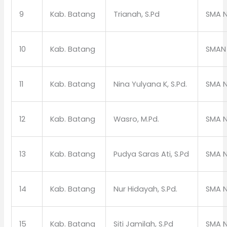
9
Kab. Batang
Trianah, S.Pd
SMA N
10
Kab. Batang
SMAN
11
Kab. Batang
Nina Yulyana K, S.Pd.
SMA N
12
Kab. Batang
Wasro, M.Pd.
SMA N
13
Kab. Batang
Pudya Saras Ati, S.Pd
SMA N
14
Kab. Batang
Nur Hidayah, S.Pd.
SMA N
15
Kab. Batang
Siti Jamilah, S.Pd
SMA N