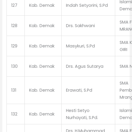
Islam
127
Kab. Demak
Indah Setyorini, S.Pd
Dema
SMA F
128
Kab. Demak
Drs. Sakhwani
MRAN
SMA 
129
Kab. Demak
Masykuri, S.Pd
GIRI
130
Kab. Demak
Drs. Agus Sutarya
SMA N
SMA
131
Kab. Demak
Erawati, S.Pd
Pemb
Mran
Hesti Setyo
Islam
132
Kab. Demak
Nurhayati, S.Pd.
Dema
Drs. H.Muhammad
SMA F