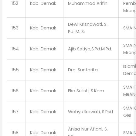
152
Kab. Demak
Muhammad Arifin
Pemb
Mran
Dewi Krisnawati, S.
153
Kab. Demak
SMA N
Pd. M. Si
SMA N
154
Kab. Demak
Ajib Setiyo,S.Pd.M.Pd.
Mran
Islam
155
Kab. Demak
Dra. Suntarita.
Dema
SMA F
156
Kab. Demak
Eka Sulisti, S.Kom
MRAN
SMA 
157
Kab. Demak
Wahyu Ikawati, S.Psi.I
GIRI
Anisa Nur Afiani, S.
158
Kab. Demak
SMA N