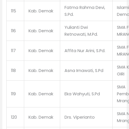
Fatma Rahma Devi,
Islam
115
Kab. Demak
S.Pd.
Dema
Yulianti Dwi
SMA F
116
Kab. Demak
Retnowati, M.Pd.
MRAN
SMA F
117
Kab. Demak
Affita Nur Arini, S.Pd.
MRAN
SMA 
118
Kab. Demak
Asna Irnawati, S.Pd
GIRI
SMA
119
Kab. Demak
Eka Wahyuti, S.Pd
Pemb
Mran
SMA N
120
Kab. Demak
Drs. Viperianto
Mran