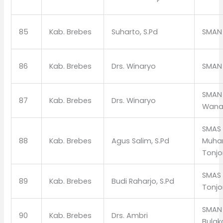
85
Kab. Brebes
Suharto, S.Pd
SMAN 
86
Kab. Brebes
Drs. Winaryo
SMAN 
SMAN 
87
Kab. Brebes
Drs. Winaryo
Wana
SMAS
88
Kab. Brebes
Agus Salim, S.Pd
Muha
Tonj
SMAS 
89
Kab. Brebes
Budi Raharjo, S.Pd
Tonj
SMAN 
90
Kab. Brebes
Drs. Ambri
Bula