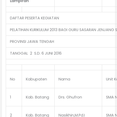
Lampiran
DAFTAR PESERTA KEGIATAN
PELATIHAN KURIKULUM 2013 BAGI GURU SASARAN JENJANG 
PROVINSI JAWA TENGAH
TANGGAL 2 S.D. 6 JUNI 2016
No
Kabupaten
Nama
Unit K
1
Kab. Batang
Drs. Ghufron
SMA N
2
Kab. Batang
Nasikhin,M.Pd.I
SMA N