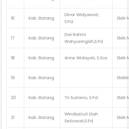
Dinar Widyawati,
16
Kab. Batang
SMA N
S.Pd.
Dwi Rahmi
17
Kab. Batang
SMA N
Wahyuningsih,S.Pd
18
Kab. Batang
Anne Widayati, S.Sos
SMA N
19
Kab. Batang
SMAN 
20
Kab. Batang
Tri Sutrisno, S.Pd.
SMA N
Windiastuti Diah
21
Kab. Batang
SMA N
Setiowati,S.Pd