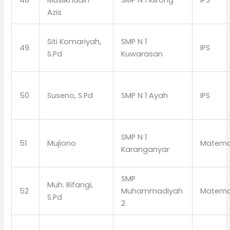
48
Muslikhudin
SMP N 1 Klirong
IPS
Azis
Siti Komariyah,
SMP N 1
49
IPS
S.Pd
Kuwarasan
50
Suseno, S.Pd
SMP N 1 Ayah
IPS
SMP N 1
51
Mujiono
Matema
Karanganyar
SMP
Muh. Rifangi,
52
Muhammadiyah
Matema
S.Pd
2