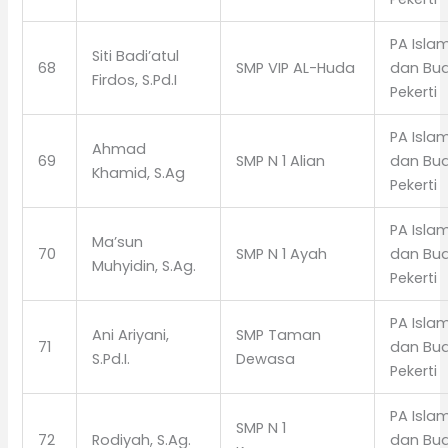
PA Isla
Siti Badi’atul
68
SMP VIP AL-Huda
dan Bud
Firdos, S.Pd.I
Pekerti
PA Isla
Ahmad
69
SMP N 1 Alian
dan Bud
Khamid, S.Ag
Pekerti
PA Isla
Ma’sun
70
SMP N 1 Ayah
dan Bud
Muhyidin, S.Ag.
Pekerti
PA Isla
Ani Ariyani,
SMP Taman
71
dan Bud
S.Pd.I.
Dewasa
Pekerti
PA Isla
SMP N 1
72
Rodiyah, S.Ag.
dan Bud