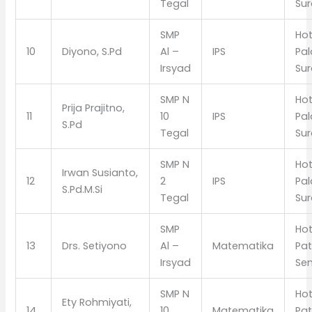
Tegal
Sur
SMP
Hot
10
Diyono, S.Pd
Al –
IPS
Pa
Irsyad
Sur
SMP N
Hot
Prija Prajitno,
11
10
IPS
Pa
S.Pd
Tegal
Sur
SMP N
Hot
Irwan Susianto,
12
2
IPS
Pa
S.Pd.M.Si
Tegal
Sur
SMP
Hot
13
Drs. Setiyono
Al –
Matematika
Pat
Irsyad
Se
SMP N
Hot
Ety Rohmiyati,
14
10
Matematika
Pat