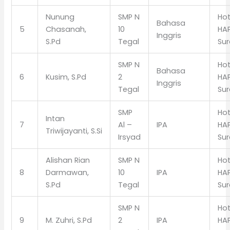
Nunung
SMP N
Hot
Bahasa
5
Chasanah,
10
HA
Inggris
S.Pd
Tegal
Sur
SMP N
Hot
Bahasa
6
Kusim, S.Pd
2
HA
Inggris
Tegal
Sur
SMP
Hot
Intan
7
Al –
IPA
HA
Triwijayanti, S.Si
Irsyad
Sur
Alishan Rian
SMP N
Hot
8
Darmawan,
10
IPA
HA
S.Pd
Tegal
Sur
SMP N
Hot
9
M. Zuhri, S.Pd
2
IPA
HA