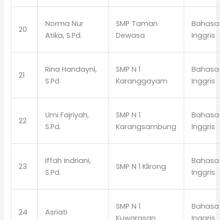
Norma Nur
SMP Taman
Bahasa
20
Atika, S.Pd.
Dewasa
Inggris
Rina Handayni,
SMP N 1
Bahasa
21
S.Pd
Karanggayam
Inggris
Umi Fajriyah,
SMP N 1
Bahasa
22
S.Pd.
Karangsambung
Inggris
Iffah Indriani,
Bahasa
23
SMP N 1 Klirong
S.Pd.
Inggris
SMP N 1
Bahasa
24
Asriati
Kuwarasan
Inggris