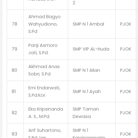
2
Ahmad Bagyo
78
Wahyudiono,
SMP N 1 Ambal
PJOK
S.Pd
Panji Asmoro
79
SMP VIP AL-Huda
PJOK
Jati, S.Pd.
Akhmad Anas
80
SMP N 1 Alian
PJOK
Sobri, S.Pd
Erni Endarwati,
81
SMP N 1 Ayah
PJOK
S.Pd.Kor.
Eka Kripsinanda
SMP Taman
82
PJOK
A. S., M.Pd.
Dewasa
Arif Suhartono,
SMP N 1
83
PJOK
S.Pd.Jas
Karanggayam