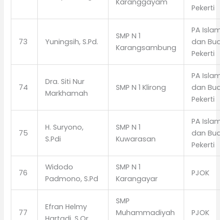
Karanggayam
Pekerti
PA Isla
SMP N 1
73
Yuningsih, S.Pd.
dan Bud
Karangsambung
Pekerti
PA Isla
Dra. Siti Nur
74
SMP N 1 Klirong
dan Bud
Markhamah
Pekerti
PA Isla
H. Suryono,
SMP N 1
75
dan Bud
S.Pdi
Kuwarasan
Pekerti
Widodo
SMP N 1
76
PJOK
Padmono, S.Pd
Karangayar
SMP
Efran Helmy
77
Muhammadiyah
PJOK
Hartadi, S.Or