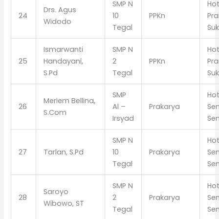
SMP N
Hot
Drs. Agus
24
10
PPKn
Pr
Widodo
Tegal
Suk
Ismarwanti
SMP N
Hot
25
Handayani,
2
PPKn
Pr
S.Pd
Tegal
Suk
SMP
Hot
Meriem Bellina,
26
Al –
Prakarya
Se
S.Com
Irsyad
Se
SMP N
Hot
27
Tarlan, S.Pd
10
Prakarya
Se
Tegal
Se
SMP N
Hot
Saroyo
28
2
Prakarya
Se
Wibowo, ST
Tegal
Se