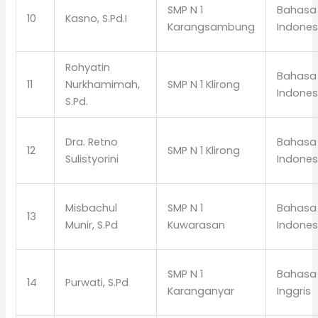
SMP N 1
Bahasa
10
Kasno, S.Pd.I
Karangsambung
Indones
Rohyatin
Bahasa
11
Nurkhamimah,
SMP N 1 Klirong
Indones
S.Pd.
Dra. Retno
Bahasa
12
SMP N 1 Klirong
Sulistyorini
Indones
Misbachul
SMP N 1
Bahasa
13
Munir, S.Pd
Kuwarasan
Indones
SMP N 1
Bahasa
14
Purwati, S.Pd
Karanganyar
Inggris