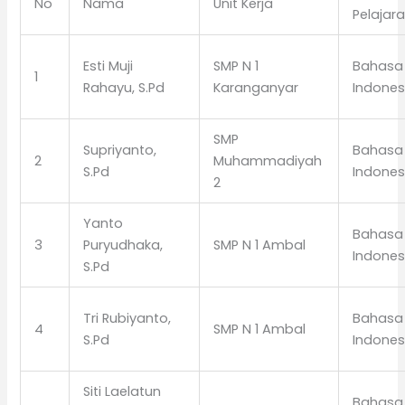
No
Nama
Unit Kerja
Pelajar
Esti Muji
SMP N 1
Bahasa
1
Rahayu, S.Pd
Karanganyar
Indones
SMP
Supriyanto,
Bahasa
2
Muhammadiyah
S.Pd
Indones
2
Yanto
Bahasa
3
Puryudhaka,
SMP N 1 Ambal
Indones
S.Pd
Tri Rubiyanto,
Bahasa
4
SMP N 1 Ambal
S.Pd
Indones
Siti Laelatun
Bahasa