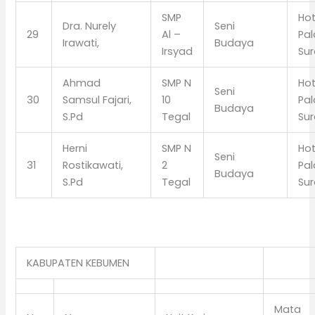
SMP
Hot
Dra. Nurely
Seni
29
Al –
Pa
Irawati,
Budaya
Irsyad
Sur
Ahmad
SMP N
Hot
Seni
30
Samsul Fajari,
10
Pa
Budaya
S.Pd
Tegal
Sur
Herni
SMP N
Hot
Seni
31
Rostikawati,
2
Pa
Budaya
S.Pd
Tegal
Sur
KABUPATEN KEBUMEN
Mata