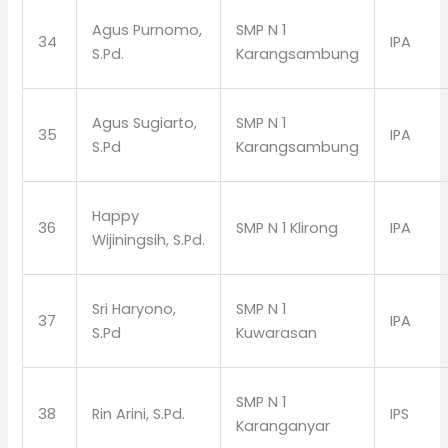
Agus Purnomo,
SMP N 1
34
IPA
S.Pd.
Karangsambung
Agus Sugiarto,
SMP N 1
35
IPA
S.Pd
Karangsambung
Happy
36
SMP N 1 Klirong
IPA
Wijiningsih, S.Pd.
Sri Haryono,
SMP N 1
37
IPA
S.Pd
Kuwarasan
SMP N 1
38
Rin Arini, S.Pd.
IPS
Karanganyar