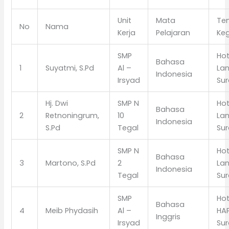
Unit
Mata
Te
No
Nama
Kerja
Pelajaran
Ke
SMP
Ho
Bahasa
1
Suyatmi, S.Pd
Al –
La
Indonesia
Irsyad
Sur
Hj. Dwi
SMP N
Ho
Bahasa
2
Retnoningrum,
10
La
Indonesia
S.Pd
Tegal
Sur
SMP N
Ho
Bahasa
3
Martono, S.Pd
2
La
Indonesia
Tegal
Sur
SMP
Hot
Bahasa
4
Meib Phydasih
Al –
HA
Inggris
Irsyad
Sur