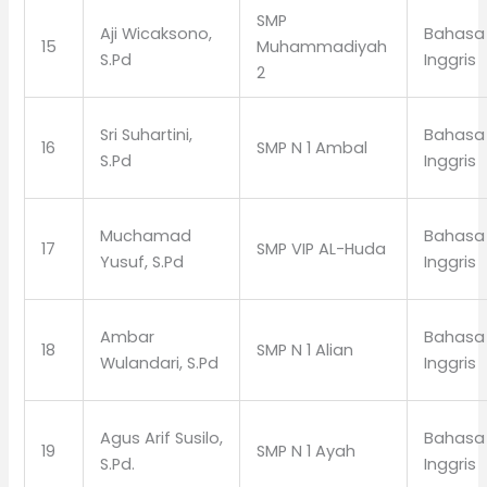
SMP
Aji Wicaksono,
Bahasa
15
Muhammadiyah
S.Pd
Inggris
2
Sri Suhartini,
Bahasa
16
SMP N 1 Ambal
S.Pd
Inggris
Muchamad
Bahasa
17
SMP VIP AL-Huda
Yusuf, S.Pd
Inggris
Ambar
Bahasa
18
SMP N 1 Alian
Wulandari, S.Pd
Inggris
Agus Arif Susilo,
Bahasa
19
SMP N 1 Ayah
S.Pd.
Inggris