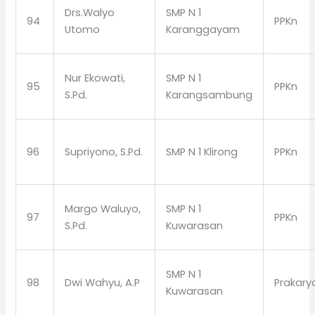
Drs.Walyo
SMP N 1
94
PPKn
Utomo
Karanggayam
Nur Ekowati,
SMP N 1
95
PPKn
S.Pd.
Karangsambung
96
Supriyono, S.Pd.
SMP N 1 Klirong
PPKn
Margo Waluyo,
SMP N 1
97
PPKn
S.Pd.
Kuwarasan
SMP N 1
98
Dwi Wahyu, A.P
Prakary
Kuwarasan