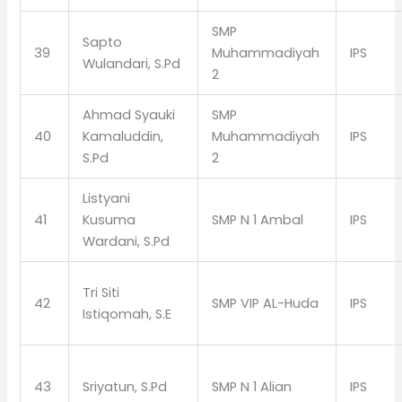
SMP
Sapto
39
Muhammadiyah
IPS
Wulandari, S.Pd
2
Ahmad Syauki
SMP
40
Kamaluddin,
Muhammadiyah
IPS
S.Pd
2
Listyani
41
Kusuma
SMP N 1 Ambal
IPS
Wardani, S.Pd
Tri Siti
42
SMP VIP AL-Huda
IPS
Istiqomah, S.E
43
Sriyatun, S.Pd
SMP N 1 Alian
IPS