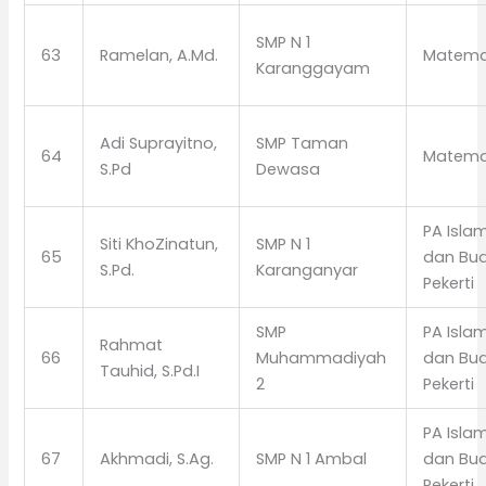
SMP N 1
63
Ramelan, A.Md.
Matema
Karanggayam
Adi Suprayitno,
SMP Taman
64
Matema
S.Pd
Dewasa
PA Isla
Siti KhoZinatun,
SMP N 1
65
dan Bud
S.Pd.
Karanganyar
Pekerti
SMP
PA Isla
Rahmat
66
Muhammadiyah
dan Bud
Tauhid, S.Pd.I
2
Pekerti
PA Isla
67
Akhmadi, S.Ag.
SMP N 1 Ambal
dan Bud
Pekerti