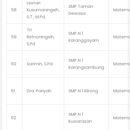
Lestari
SMP Taman
58
Kusumaningsih,
Matema
Dewasa
S.T., M.Pd.
Tri
SMP N 1
59
Retnoningsih,
Matema
Karanggayam
S.Pd
SMP N 1
60
Sarimin, S.Pd.
Matema
Karangsambung
61
Dra. Pariyah
SMP N 1 Klirong
Matema
SMP N 1
62
Matema
Kuwarasan