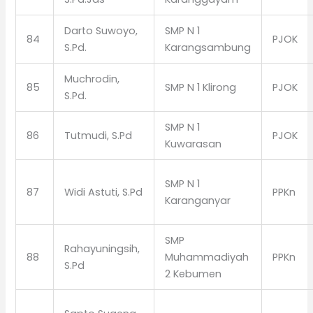
Darto Suwoyo,
SMP N 1
84
PJOK
S.Pd.
Karangsambung
Muchrodin,
85
SMP N 1 Klirong
PJOK
S.Pd.
SMP N 1
86
Tutmudi, S.Pd
PJOK
Kuwarasan
SMP N 1
87
Widi Astuti, S.Pd
PPKn
Karanganyar
SMP
Rahayuningsih,
88
Muhammadiyah
PPKn
S.Pd
2 Kebumen