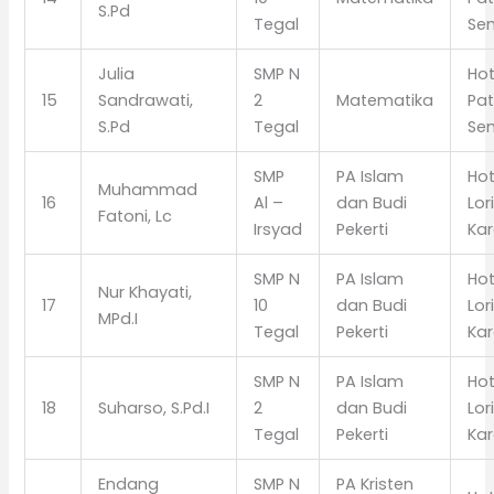
S.Pd
Tegal
Se
Julia
SMP N
Hot
15
Sandrawati,
2
Matematika
Pat
S.Pd
Tegal
Se
SMP
PA Islam
Hot
Muhammad
16
Al –
dan Budi
Lor
Fatoni, Lc
Irsyad
Pekerti
Ka
SMP N
PA Islam
Hot
Nur Khayati,
17
10
dan Budi
Lor
MPd.I
Tegal
Pekerti
Ka
SMP N
PA Islam
Hot
18
Suharso, S.Pd.I
2
dan Budi
Lor
Tegal
Pekerti
Ka
Endang
SMP N
PA Kristen