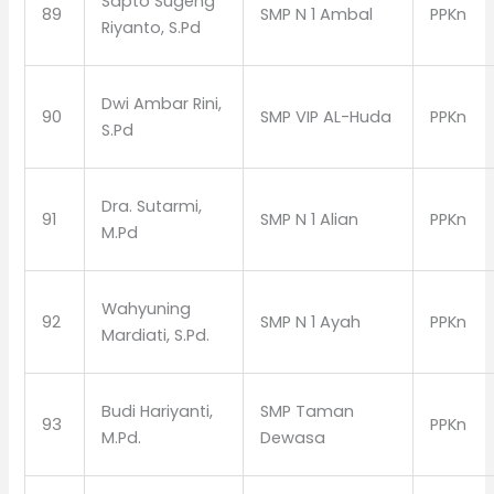
Sapto Sugeng
89
SMP N 1 Ambal
PPKn
Riyanto, S.Pd
Dwi Ambar Rini,
90
SMP VIP AL-Huda
PPKn
S.Pd
Dra. Sutarmi,
91
SMP N 1 Alian
PPKn
M.Pd
Wahyuning
92
SMP N 1 Ayah
PPKn
Mardiati, S.Pd.
Budi Hariyanti,
SMP Taman
93
PPKn
M.Pd.
Dewasa