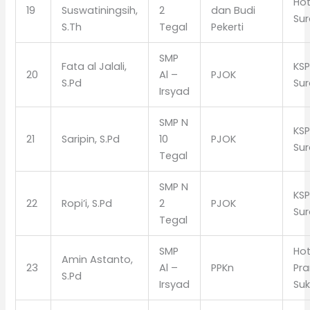
Hot
19
Suswatiningsih,
2
dan Budi
Sur
S.Th
Tegal
Pekerti
SMP
Fata al Jalali,
KS
20
Al –
PJOK
S.Pd
Sur
Irsyad
SMP N
KS
21
Saripin, S.Pd
10
PJOK
Sur
Tegal
SMP N
KS
22
Ropi’i, S.Pd
2
PJOK
Sur
Tegal
SMP
Hot
Amin Astanto,
23
Al –
PPKn
Pr
S.Pd
Irsyad
Suk