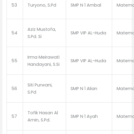
53
Turyono, S.Pd
SMP N 1 Ambal
Matema
Aziz Mustofa,
54
SMP VIP AL-Huda
Matema
S.Pd. Si
Irma Meirawati
55
SMP VIP AL-Huda
Matema
Handayani, S.Si
Siti Purwani,
56
SMP N 1 Alian
Matema
S.Pd
Tofik Hasan Al
57
SMP N 1 Ayah
Matema
Amin, S.Pd.