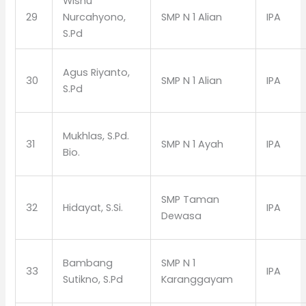
Wisnu
29
Nurcahyono,
SMP N 1 Alian
IPA
S.Pd
Agus Riyanto,
30
SMP N 1 Alian
IPA
S.Pd
Mukhlas, S.Pd.
31
SMP N 1 Ayah
IPA
Bio.
SMP Taman
32
Hidayat, S.Si.
IPA
Dewasa
Bambang
SMP N 1
33
IPA
Sutikno, S.Pd
Karanggayam