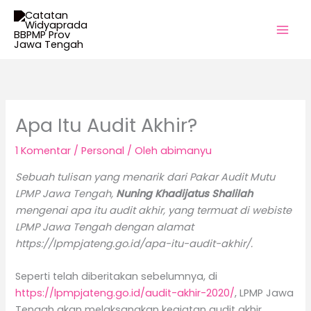
Lewati
ke
konten
Apa Itu Audit Akhir?
1 Komentar
/
Personal
/ Oleh
abimanyu
Sebuah tulisan yang menarik dari Pakar Audit Mutu
LPMP Jawa Tengah,
Nuning Khadijatus Shalilah
mengenai apa itu audit akhir, yang termuat di webiste
LPMP Jawa Tengah dengan alamat
https://lpmpjateng.go.id/apa-itu-audit-akhir/.
Seperti telah diberitakan sebelumnya, di
https://lpmpjateng.go.id/audit-akhir-2020/
, LPMP Jawa
Tengah akan melaksanakan kegiatan audit akhir