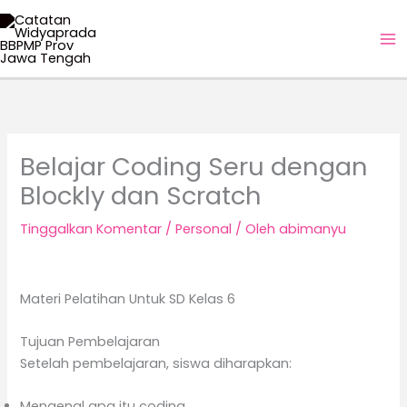
Lewati
ke
konten
Belajar Coding Seru dengan
Blockly dan Scratch
Tinggalkan Komentar
/
Personal
/ Oleh
abimanyu
Materi Pelatihan Untuk SD Kelas 6
Tujuan Pembelajaran
Setelah pembelajaran, siswa diharapkan:
Mengenal apa itu coding