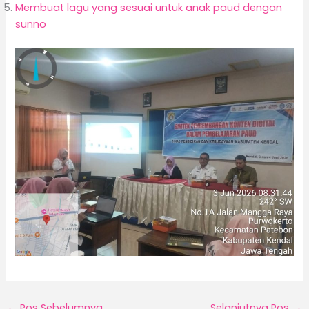
Membuat lagu yang sesuai untuk anak paud dengan
sunno
←
Pos Sebelumnya
Selanjutnya Pos
→