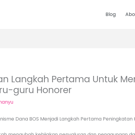
Blog
Abo
an Langkah Pertama Untuk Me
ru-guru Honorer
manyu
nisme Dana BOS Menjadi Langkah Pertama Peningkatan K
tah mengubah kebijakan penyaluran dan penggunaan da