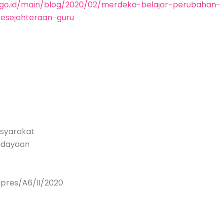
.go.id/main/blog/2020/02/merdeka-belajar-perubaha
esejahteraan-guru
asyarakat
udayaan
ipres/A6/II/2020