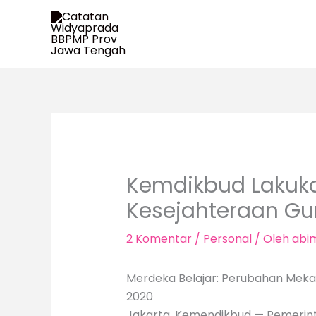
Lewati
ke
konten
Kemdikbud Lakuk
Kesejahteraan Gu
2 Komentar
/
Personal
/ Oleh
abi
Merdeka Belajar: Perubahan Meka
2020
Jakarta, Kemendikbud — Pemerin