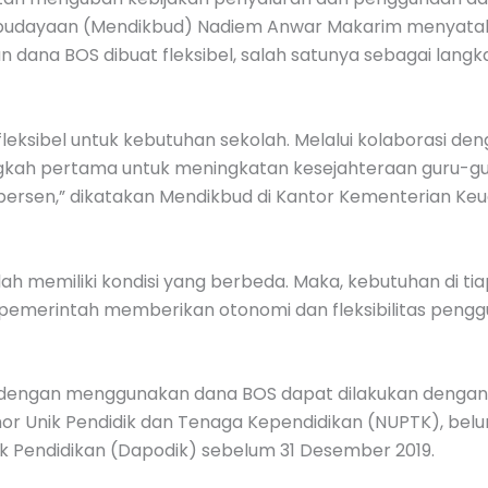
Kebudayaan (Mendikbud) Nadiem Anwar Makarim menyatak
n dana BOS dibuat fleksibel, salah satunya sebagai lan
leksibel untuk kebutuhan sekolah. Melalui kolaborasi 
langkah pertama untuk meningkatan kesejahteraan guru-g
 persen,” dikatakan Mendikbud di Kantor Kementerian Keu
lah memiliki kondisi yang berbeda. Maka, kebutuhan di t
, pemerintah memberikan otonomi dan fleksibilitas pen
dengan menggunakan dana BOS dapat dilakukan dengan p
 Unik Pendidik dan Tenaga Kependidikan (NUPTK), belum m
ok Pendidikan (Dapodik) sebelum 31 Desember 2019.