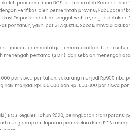
sekolah penerima dana BOS dilakukan oleh Kementerian
dengan verifikasi oleh pemerintah provinsi/kabupaten/ko
aplikasi Dapodik sebelum tenggat waktu yang ditentukan.
li per tahun, yakni per 31 Agustus. Sebelumnya dilakukan 
penggunaan, pemerintah juga meningkatkan harga satuan 
olah menengah pertama (SMP), dan sekolah menengah ata
00 per siswa per tahun, sekarang menjadi Rp900 ribu per
naik menjadi Rp1.100.000 dan Rp1.500.000 per siswa per 
l
knis) BOS Reguler Tahun 2020, peningkatan transparansi
kbud mengharapkan laporan pemakaian dana BOS mam