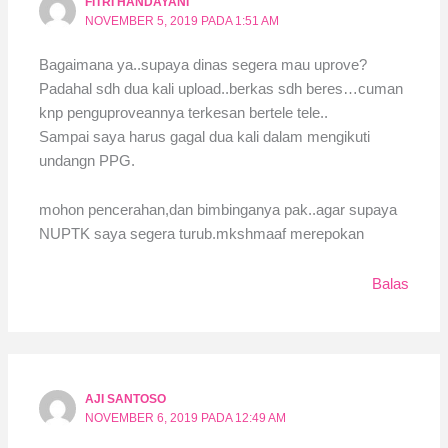
FITRI HANDAYANI
NOVEMBER 5, 2019 PADA 1:51 AM
Bagaimana ya..supaya dinas segera mau uprove?
Padahal sdh dua kali upload..berkas sdh beres…cuman
knp penguproveannya terkesan bertele tele..
Sampai saya harus gagal dua kali dalam mengikuti
undangn PPG.
mohon pencerahan,dan bimbinganya pak..agar supaya
NUPTK saya segera turub.mkshmaaf merepokan
Balas
AJI SANTOSO
NOVEMBER 6, 2019 PADA 12:49 AM