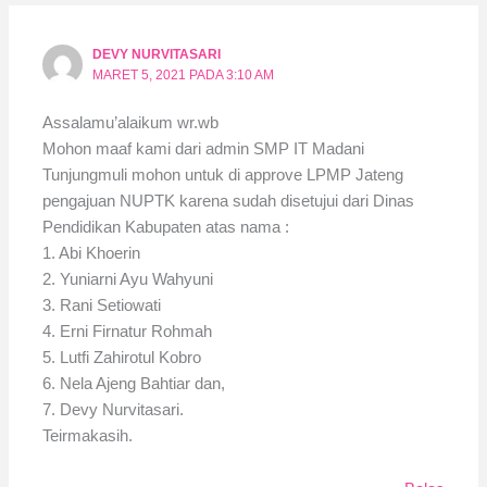
DEVY NURVITASARI
MARET 5, 2021 PADA 3:10 AM
Assalamu’alaikum wr.wb
Mohon maaf kami dari admin SMP IT Madani
Tunjungmuli mohon untuk di approve LPMP Jateng
pengajuan NUPTK karena sudah disetujui dari Dinas
Pendidikan Kabupaten atas nama :
1. Abi Khoerin
2. Yuniarni Ayu Wahyuni
3. Rani Setiowati
4. Erni Firnatur Rohmah
5. Lutfi Zahirotul Kobro
6. Nela Ajeng Bahtiar dan,
7. Devy Nurvitasari.
Teirmakasih.